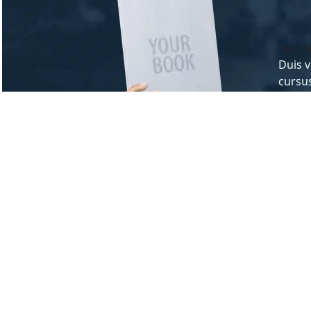
<p><s
Duis v
cursus
lorem