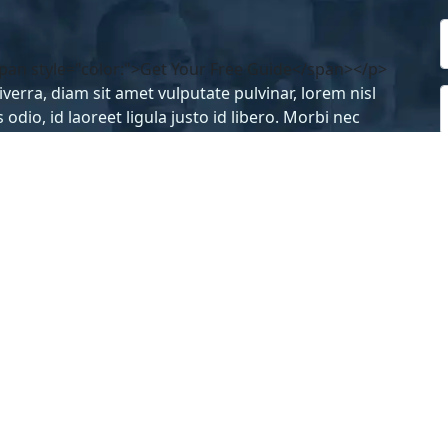
pan style="color:">Get Your Free Guide</span></p>
iverra, diam sit amet vulputate pulvinar, lorem nisl 
 odio, id laoreet ligula justo id libero. Morbi nec 
 condimentum, vestibulum turpis id, pretium.
About
Work with Me
Resources
Blog
Contact
© 2021 Your Site
Privacy policy
Term of service